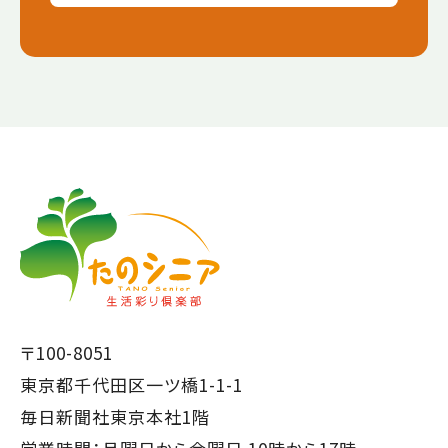
【こ
【こ
こ
こ
ま
か
で
ら
本
共
文
通
で
フ
〒100-8051
す】
ッ
東京都千代田区一ツ橋1-1-1
タ
毎日新聞社東京本社1階
ー