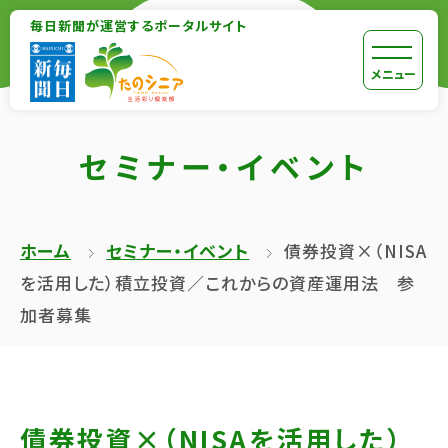
【こ
毎日新聞が運営するポータルサイト
【こ
こ
こ
【こ
[共
メニュー
ま
か
こ
通
で
ら
か
メ
で
セミナー・イベント
本
ら
ニ
共
文
共
ュ
通
が
通
ー
メ
ホーム
セミナー・イベント
債券投資×（NISA
は
メ
を
ニ
を活用した）積立投資／これからの資産運用法 参
じ
ニ
ス
ュ
加者募集
ま
ュ
キ
ー
り
ー
ッ
終
ま
で
プ
了
す】
す】
し
で
債券投資×（NISAを活用した）