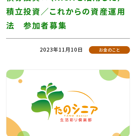
て
す】
積立投資／これからの資産運用
こ
の
法 参加者募集
ま
ま
2023年11月10日
お金のこと
本
文
へ]