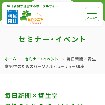
【こ
毎日新聞が運営するポータルサイト
【こ
こ
こ
【こ
[共
メニュー
ま
か
こ
通
で
ら
か
メ
で
セミナー・イベント
本
ら
ニ
共
文
共
ュ
通
が
通
ー
メ
ホーム
セミナー・イベント
毎日新聞×資生
は
メ
を
ニ
堂
男性のためのパーソナルビューティー講座
じ
ニ
ス
ュ
ま
ュ
キ
ー
り
ー
ッ
終
ま
で
プ
了
毎日新聞×資生堂
す】
す】
し
で