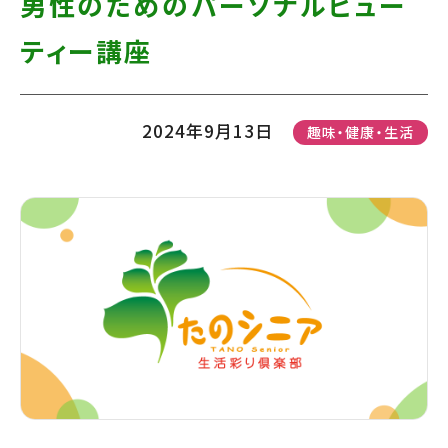
男性のためのパーソナルビュー
て
す】
こ
ティー講座
の
ま
2024年9月13日
趣味・健康・生活
ま
本
文
へ]