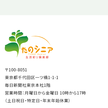
【こ
【こ
こ
こ
ま
か
で
ら
本
共
文
通
で
フ
〒100-8051
す】
ッ
東京都千代田区一ツ橋1-1-1
タ
毎日新聞社東京本社1階
ー
営業時間：月曜日から金曜日 10時から17時
で
（土日祝日・特定日・年末年始休業）
す】