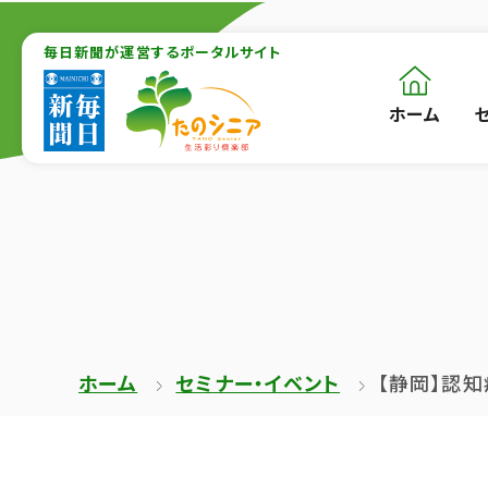
【こ
【こ
こ
毎日新聞が運営するポータルサイト
こ
ま
か
ホーム
【こ
[共
で
ら
こ
通
で
本
か
メ
共
文
ら
ニ
通
が
共
ュ
メ
は
通
ー
ニ
じ
メ
を
ュ
ま
ニ
ス
ー
ホーム
セミナー・イベント
【静岡】認
り
ュ
キ
終
ま
ー
ッ
了
す】
で
プ
で