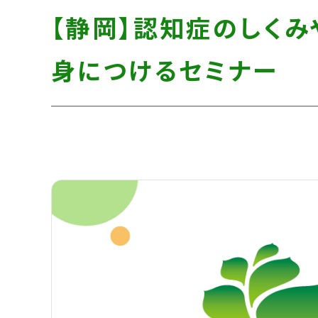
す】
し
す】
【静岡】認知症のしく
て
こ
身につけるセミナー
の
ま
ま
本
文
へ]