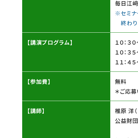
毎日江﨑
※セミナ
終わり
【講演プログラム】
１０：３
１０：３
１１：４
【参加費】
無料
＊ご応募
【講師】
椎原 洋
公益財