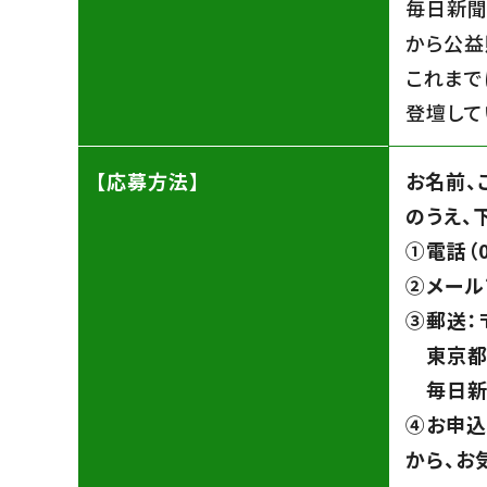
毎日新聞
から公益
これまで
登壇して
【応募方法】
お名前、
のうえ、
➀電話（0
➁メール
➂郵送：〒
東京都
毎日新聞
④お申込
から、お