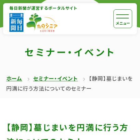
【こ
毎日新聞が運営するポータルサイト
【こ
こ
こ
【こ
[共
メニュー
ま
か
こ
通
で
ら
か
メ
で
セミナー・イベント
本
ら
ニ
共
文
共
ュ
通
が
通
ー
メ
ホーム
セミナー・イベント
【静岡】墓じまいを
は
メ
を
ニ
円満に行う方法についてのセミナー
じ
ニ
ス
ュ
ま
ュ
キ
ー
り
ー
ッ
終
ま
で
プ
了
【静岡】墓じまいを円満に行う方
す】
す】
し
で