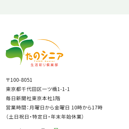
【こ
【こ
こ
こ
ま
か
で
ら
本
共
文
通
で
フ
〒100-8051
す】
ッ
東京都千代田区一ツ橋1-1-1
タ
毎日新聞社東京本社1階
ー
営業時間：月曜日から金曜日 10時から17時
で
（土日祝日・特定日・年末年始休業）
す】