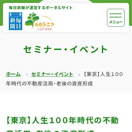
【こ
毎日新聞が運営するポータルサイト
【こ
こ
こ
【こ
[共
メニュー
ま
か
こ
通
で
ら
か
メ
で
セミナー・イベント
本
ら
ニ
共
文
共
ュ
通
が
通
ー
メ
ホーム
セミナー・イベント
【東京】人生１００
は
メ
を
ニ
年時代の不動産活用・老後の資産形成
じ
ニ
ス
ュ
ま
ュ
キ
ー
り
ー
ッ
終
ま
で
プ
了
【東京】人生１００年時代の不動
す】
す】
し
で