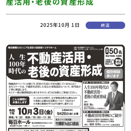
産活用・老後の資産形成
て
す】
こ
の
2025年10月 1日
終活
ま
ま
本
文
へ]