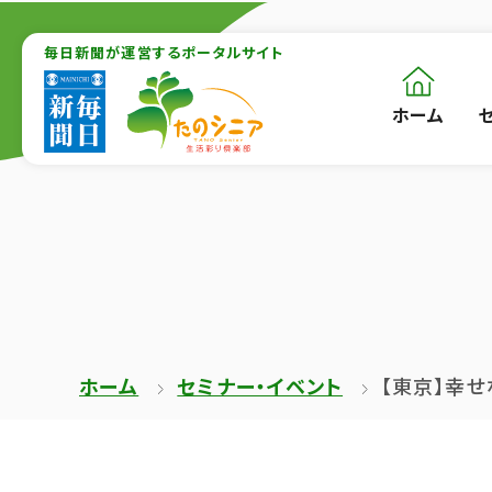
【こ
【こ
こ
毎日新聞が運営するポータルサイト
こ
ま
か
ホーム
【こ
[共
で
ら
こ
通
で
本
か
メ
共
文
ら
ニ
通
が
共
ュ
メ
は
通
ー
ニ
じ
メ
を
ュ
ま
ニ
ス
ー
ホーム
セミナー・イベント
【東京】幸
り
ュ
キ
終
ま
ー
ッ
了
す】
で
プ
で