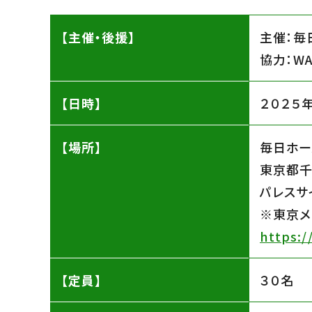
【主催・後援】
主催：毎
協力：WA
【日時】
２０２５
【場所】
毎日ホー
東京都千
パレスサ
※東京メ
https:/
【定員】
３０名