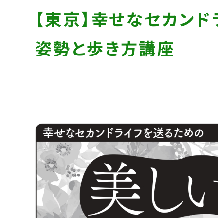
す】
し
す】
【東京】幸せなセカン
て
こ
姿勢と歩き方講座
の
ま
ま
本
文
へ]