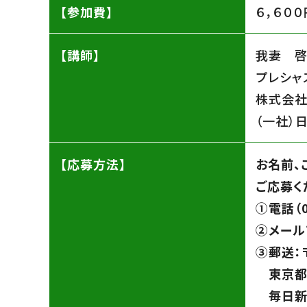
【参加費】
６，６００
【講師】
我妻 
プレシャ
株式会社
（一社）
【応募方法】
お名前、
ご応募く
➀電話（0
➁メール
➂郵送：〒
東京都
毎日新聞