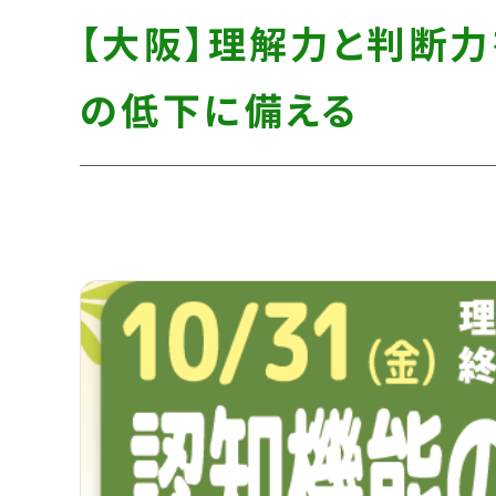
す】
し
す】
【大阪】理解力と判断
て
こ
の低下に備える
の
ま
ま
本
文
へ]