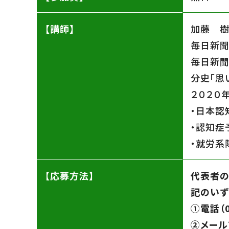
【講師】
加藤 樹
毎日新聞
毎日新聞
分史「思
２０２０
・日本認
・認知症
・就労系
【応募方法】
代表者の
記のいず
➀電話（0
➁メール