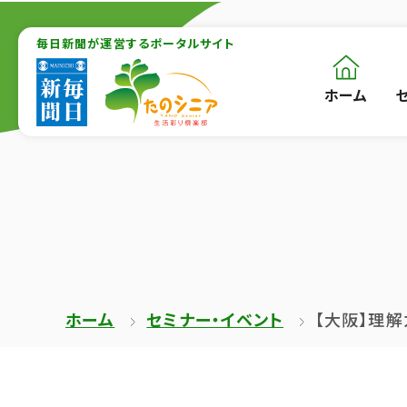
【こ
【こ
こ
毎日新聞が運営するポータルサイト
こ
ま
か
ホーム
【こ
[共
で
ら
こ
通
で
本
か
メ
共
文
ら
ニ
通
が
共
ュ
メ
は
通
ー
ニ
じ
メ
を
ュ
ま
ニ
ス
ー
ホーム
セミナー・イベント
【大阪】理
り
ュ
キ
終
ま
ー
ッ
了
す】
で
プ
で