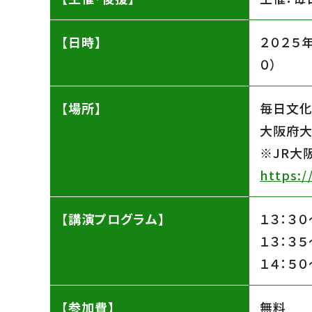
【日時】
２０２５
０）
【場所】
毎日文化
大阪府大
※JR大
https:/
【講演プログラム】
１３：３
１３：３
１４：５
【参加費】
無料