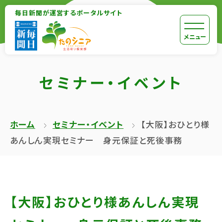
【こ
毎日新聞が運営するポータルサイト
【こ
こ
こ
【こ
[共
メニュー
ま
か
こ
通
で
ら
か
メ
で
セミナー・イベント
本
ら
ニ
共
文
共
ュ
通
が
通
ー
メ
ホーム
セミナー・イベント
【大阪】おひとり様
は
メ
を
ニ
あんしん実現セミナー 身元保証と死後事務
じ
ニ
ス
ュ
ま
ュ
キ
ー
り
ー
ッ
終
ま
で
プ
了
【大阪】おひとり様あんしん実現
す】
す】
し
で