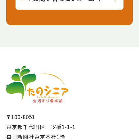
【こ
【こ
こ
こ
ま
か
で
ら
本
共
文
通
で
フ
〒100-8051
す】
ッ
東京都千代田区一ツ橋1-1-1
タ
毎日新聞社東京本社1階