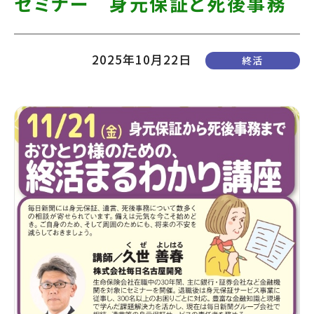
セミナー 身元保証と死後事務
て
す】
こ
の
2025年10月22日
終活
ま
ま
本
文
へ]