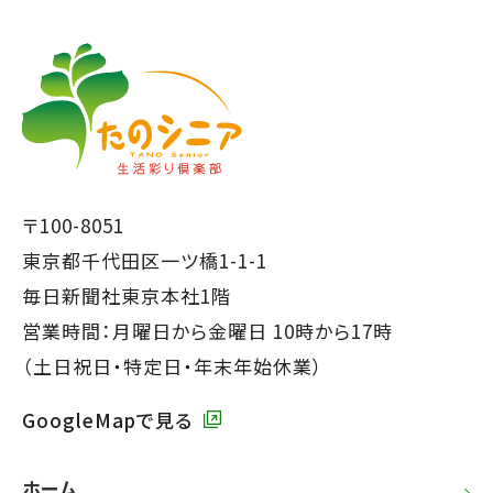
【こ
こ
こ
ま
か
で
ら
本
共
文
通
で
フ
〒100-8051
す】
ッ
東京都千代田区一ツ橋1-1-1
タ
毎日新聞社東京本社1階
ー
営業時間：月曜日から金曜日 10時から17時
で
（土日祝日・特定日・年末年始休業）
す】
GoogleMapで見る
ホーム