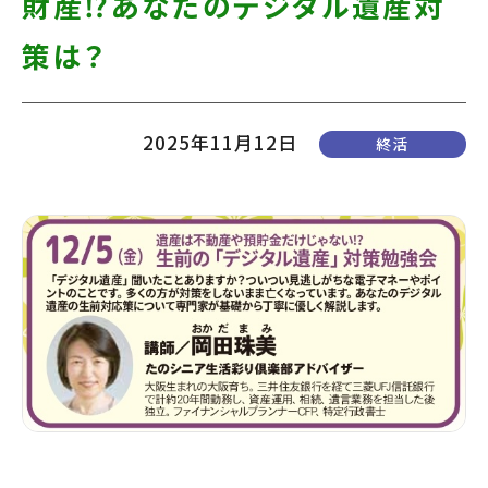
財産⁉あなたのデジタル遺産対
て
す】
こ
策は？
の
ま
2025年11月12日
終活
ま
本
文
へ]