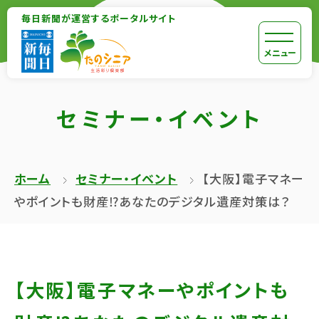
【こ
毎日新聞が運営するポータルサイト
【こ
こ
こ
【こ
[共
メニュー
ま
か
こ
通
で
ら
か
メ
で
セミナー・イベント
本
ら
ニ
共
文
共
ュ
通
が
通
ー
メ
ホーム
セミナー・イベント
【大阪】電子マネー
は
メ
を
ニ
やポイントも財産⁉あなたのデジタル遺産対策は？
じ
ニ
ス
ュ
ま
ュ
キ
ー
り
ー
ッ
終
ま
で
プ
了
【大阪】電子マネーやポイントも
す】
す】
し
で