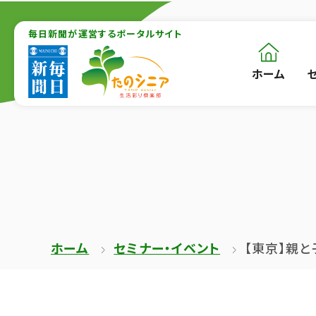
【こ
【こ
こ
毎日新聞が運営するポータルサイト
こ
ま
か
ホーム
【こ
[共
で
ら
こ
通
で
本
か
メ
共
文
ら
ニ
通
が
共
ュ
メ
は
通
ー
ニ
じ
メ
を
ュ
ま
ニ
ス
ー
ホーム
セミナー・イベント
【東京】親と
り
ュ
キ
終
ま
ー
ッ
了
す】
で
プ
で