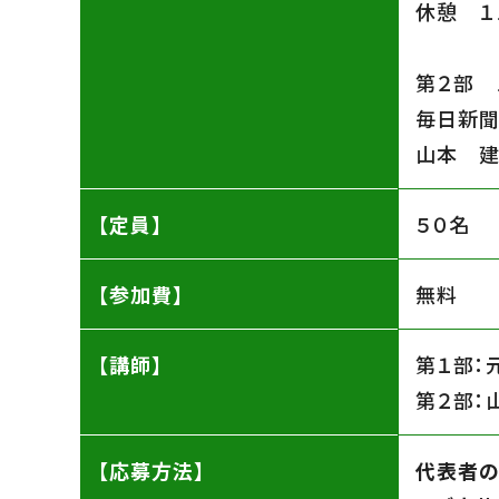
休憩 １
第２部 
毎日新聞
山本 建
【定員】
５０名
【参加費】
無料
【講師】
第１部：
第２部：
【応募方法】
代表者の