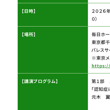
【日時】
２０２６
０）
【場所】
毎日ホー
東京都千
パレスサ
※東京メ
https:/
【講演プログラム】
第１部 
「認知症
元木 翼