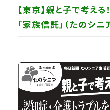
す】
し
す】
【東京】親と子で考える
て
こ
「家族信託」（たのシニ
の
ま
ま
本
文
へ]