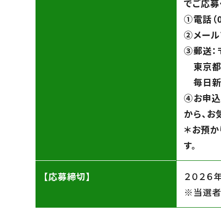
でご応募
➀電話（0
➁メール
➂郵送：〒
東京都
毎日新
④お申込
から、お
＊お預か
す。
【応募締切】
２０２６
※当選者