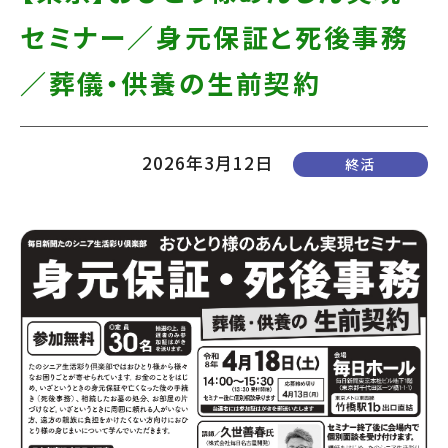
て
す】
セミナー／身元保証と死後事務
こ
の
／葬儀・供養の生前契約
ま
ま
2026年3月12日
終活
本
文
へ]