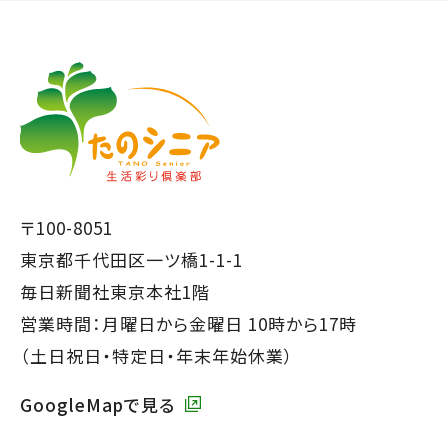
【こ
【こ
こ
こ
ま
か
で
ら
本
共
文
通
で
フ
〒100-8051
す】
ッ
東京都千代田区一ツ橋1-1-1
タ
毎日新聞社東京本社1階
ー
営業時間：月曜日から金曜日 10時から17時
で
（土日祝日・特定日・年末年始休業）
す】
GoogleMapで見る