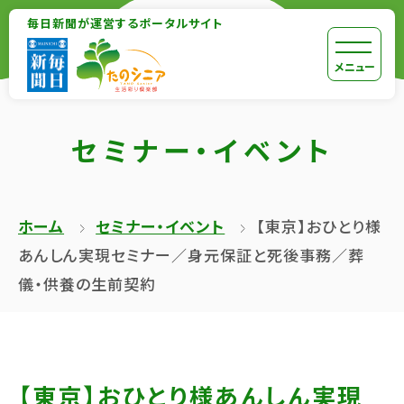
【こ
毎日新聞が運営するポータルサイト
【こ
こ
こ
【こ
[共
メニュー
ま
か
こ
通
で
ら
か
メ
で
セミナー・イベント
本
ら
ニ
共
文
共
ュ
通
が
通
ー
メ
ホーム
セミナー・イベント
【東京】おひとり様
は
メ
を
ニ
あんしん実現セミナー／身元保証と死後事務／葬
じ
ニ
ス
ュ
儀・供養の生前契約
ま
ュ
キ
ー
り
ー
ッ
終
ま
で
プ
了
す】
す】
し
で
【東京】おひとり様あんしん実現