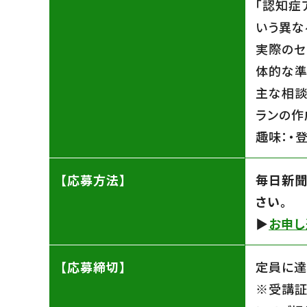
「認知症
いう異な
実際のセ
体的な準
主な相談
ランの作
趣味：・
【応募方法】
毎日新聞
さい。
▶︎
お申し
【応募締切】
定員に達
※受講証