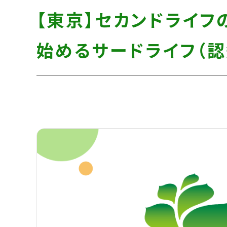
す】
し
す】
【東京】セカンドライフ
て
こ
始めるサードライフ（認
の
ま
ま
本
文
へ]