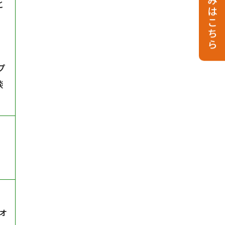
お申し込みはこちら
と
プ
談
だ
ォ