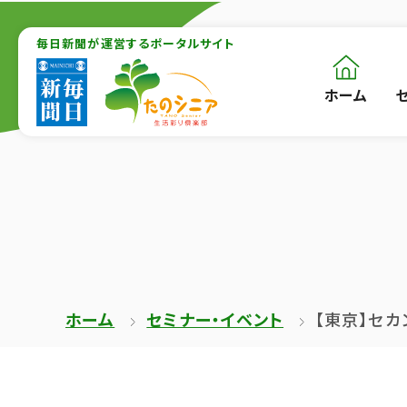
【こ
【こ
こ
毎日新聞が運営するポータルサイト
こ
ま
か
ホーム
【こ
[共
で
ら
こ
通
で
本
か
メ
共
文
ら
ニ
通
が
共
ュ
メ
は
通
ー
ニ
じ
メ
を
ュ
ま
ニ
ス
ー
ホーム
セミナー・イベント
【東京】セカ
り
ュ
キ
終
ま
ー
ッ
了
す】
で
プ
で