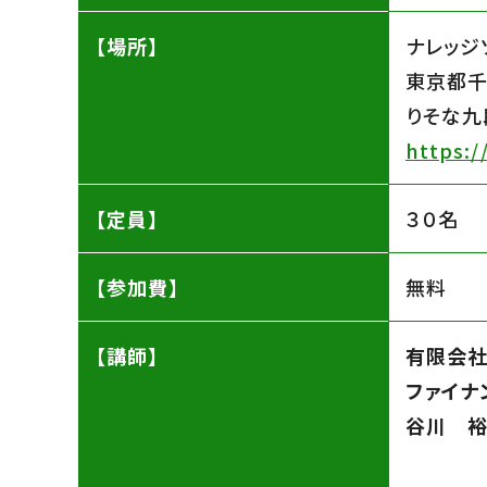
【場所】
ナレッジ
東京都千
りそな九
https:/
【定員】
３０名
【参加費】
無料
【講師】
有限会社
ファイナ
谷川 