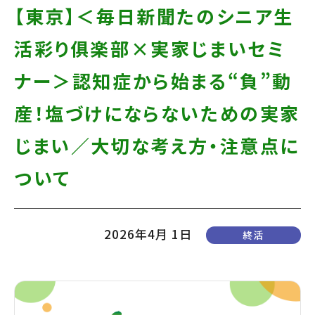
て
す】
【東京】＜毎日新聞たのシニア生
こ
活彩り俱楽部×実家じまいセミ
の
ま
ナー＞認知症から始まる“負”動
ま
産！塩づけにならないための実家
本
じまい／大切な考え方・注意点に
文
へ]
ついて
2026年4月 1日
終活