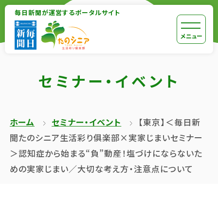
【こ
毎日新聞が運営するポータルサイト
【こ
こ
こ
【こ
[共
メニュー
ま
か
こ
通
で
ら
か
メ
で
セミナー・イベント
本
ら
ニ
共
文
共
ュ
通
が
通
ー
メ
ホーム
セミナー・イベント
【東京】＜毎日新
は
メ
を
ニ
聞たのシニア生活彩り俱楽部×実家じまいセミナー
じ
ニ
ス
ュ
＞認知症から始まる“負”動産！塩づけにならないた
ま
ュ
キ
ー
めの実家じまい／大切な考え方・注意点について
り
ー
ッ
終
ま
で
プ
了
す】
す】
し
で