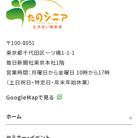
か
で
ら
本
共
文
通
で
フ
〒100-8051
す】
ッ
東京都千代田区一ツ橋1-1-1
タ
毎日新聞社東京本社1階
ー
営業時間：月曜日から金曜日 10時から17時
で
（土日祝日・特定日・年末年始休業）
す】
GoogleMapで見る
ホーム
セミナー・イベント