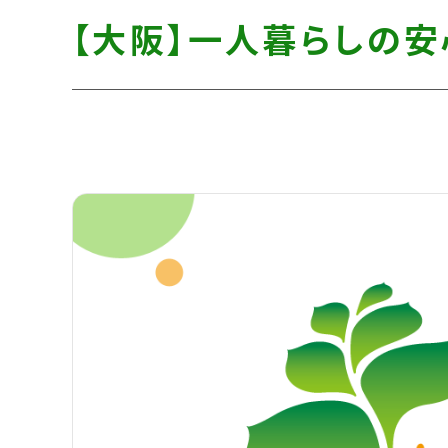
す】
し
す】
【大阪】一人暮らしの
て
こ
の
ま
ま
本
文
へ]