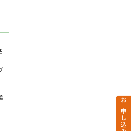
名
グ
希