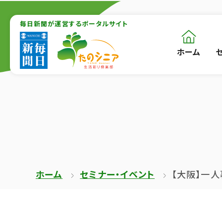
【こ
【こ
こ
毎日新聞が運営するポータルサイト
こ
ま
か
ホーム
【こ
[共
で
ら
こ
通
で
本
か
メ
共
文
ら
ニ
通
が
共
ュ
メ
は
通
ー
ニ
じ
メ
を
ュ
ま
ニ
ス
ー
ホーム
セミナー・イベント
【大阪】一
り
ュ
キ
終
ま
ー
ッ
了
す】
で
プ
で