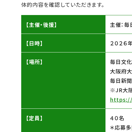
体的内容を確認していただきます。
【主催・後援】
主催：毎
【日時】
２０２６
【場所】
毎日文化
大阪府大
毎日新聞
※JR大
https:/
【定員】
４０名
＊応募多