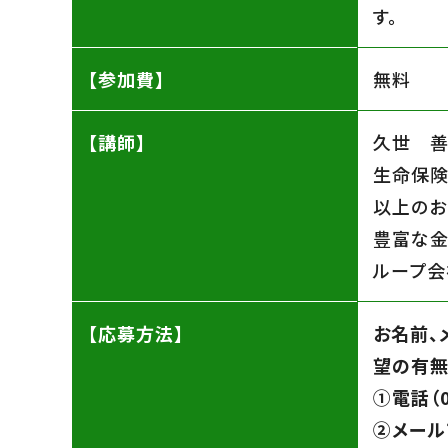
す。
【参加費】
無料
【講師】
久世 善
生命保険
以上のお
豊富な金
ループ会
【応募方法】
お名前、
望の有無
➀電話（0
➁メール