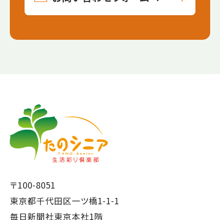
【こ
【こ
こ
こ
ま
か
で
ら
本
共
文
通
で
フ
〒100-8051
す】
ッ
東京都千代田区一ツ橋1-1-1
タ
毎日新聞社東京本社1階