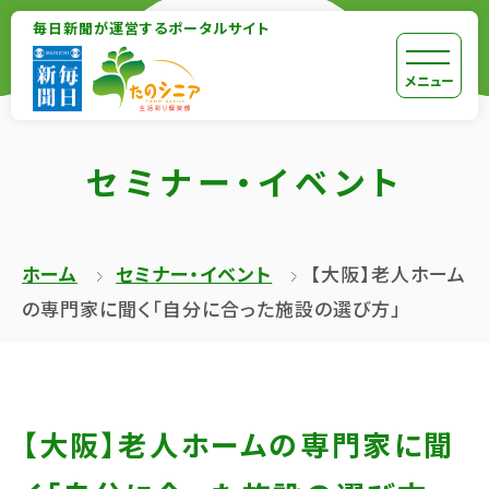
【こ
毎日新聞が運営するポータルサイト
【こ
こ
こ
【こ
[共
メニュー
ま
か
こ
通
で
ら
か
メ
で
セミナー・イベント
本
ら
ニ
共
文
共
ュ
通
が
通
ー
メ
ホーム
セミナー・イベント
【大阪】老人ホーム
は
メ
を
ニ
の専門家に聞く「自分に合った施設の選び方」
じ
ニ
ス
ュ
ま
ュ
キ
ー
り
ー
ッ
終
ま
で
プ
了
【大阪】老人ホームの専門家に聞
す】
す】
し
で