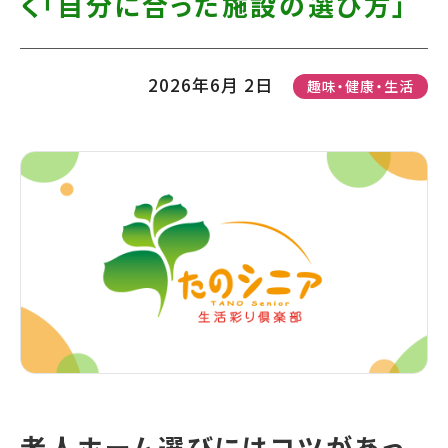
く「自分に合った施設の選び方」
て
す】
こ
の
2026年6月 2日
趣味・健康・生活
ま
ま
本
文
へ]
老人ホーム選びにはコツがあっ