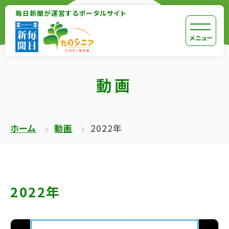
【こ
毎日新聞が運営するポータルサイト
【こ
こ
こ
【こ
[共
メニュー
ま
か
こ
通
で
ら
か
メ
で
動画
本
ら
ニ
共
文
共
ュ
通
が
通
ー
メ
ホーム
動画
2022年
は
メ
を
ニ
じ
ニ
ス
ュ
ま
ュ
キ
ー
り
ー
ッ
終
2022年
ま
で
プ
了
す】
す】
し
で