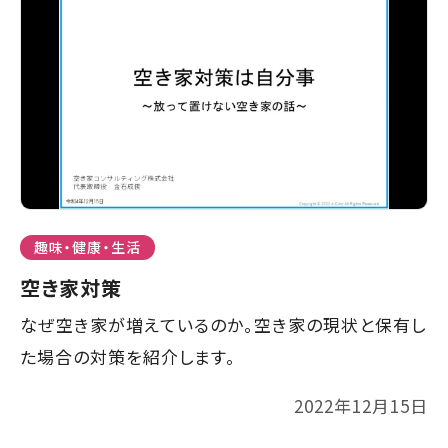
て
す】
こ
の
ま
ま
本
文
へ]
趣味・健康・生活
空き家対策
なぜ空き家が増えているのか。空き家の現状と保有し
た場合の対策を紹介します。
2022年12月15日