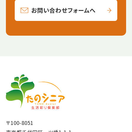
お問い合わせフォームへ
【こ
【こ
こ
こ
ま
か
で
ら
本
共
文
通
で
フ
〒100-8051
す】
ッ