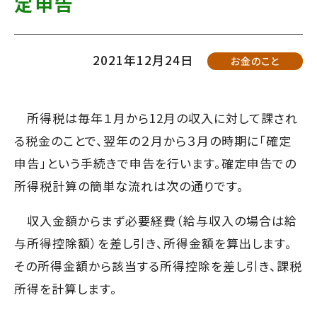
定申告
て
す】
こ
の
2021年12月24日
お金のこと
ま
ま
所得税は毎年１月から12月の収入に対して課され
本
る税金のことで、翌年の２月から３月の時期に「確定
文
申告」という手続きで申告を行います。確定申告での
へ]
所得税計算の簡単な流れは次の通りです。
収入金額からまず必要経費（給与収入の場合は給
与所得控除額）を差し引き、所得金額を算出します。
その所得金額から該当する所得控除を差し引き、課税
所得を計算します。