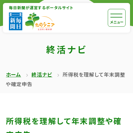
【こ
毎日新聞が運営するポータルサイト
【こ
こ
こ
【こ
[共
メニュー
ま
か
こ
通
で
ら
か
メ
で
終活ナビ
本
ら
ニ
共
文
共
ュ
通
が
通
ー
メ
ホーム
終活ナビ
所得税を理解して年末調整
は
メ
を
ニ
や確定申告
じ
ニ
ス
ュ
ま
ュ
キ
ー
り
ー
ッ
終
ま
で
プ
了
所得税を理解して年末調整や確
す】
す】
し
で