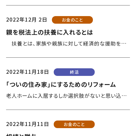
2022年12月 2日
お金のこと
親を税法上の扶養に入れるとは
扶養とは、家族や親族に対して経済的な援助を行うことをいい、援助している人を「扶養者」、援助を受けている人を「被扶養者」と呼びます。 扶養には、「税法上の扶養」と「社会保険上の扶養」の２種類があり、それぞれ独立していて、別々に手続きを行う必要があります。該当する親族を両方の扶養に入れることや、どちらか一方のみの扶養に入れることも可能です。同居、別居の親族とも要件に該当すれば扶養に入れることができます。 ...
2022年11月18日
終活
「ついの住み家」にするためのリフォーム
老人ホームに入居するしか選択肢がないと思い込んでいましたが、リフォームをすれば自宅を「ついの住み家」にできると聞いて興味津々です。自宅でなるべく長く暮らすリフォームについて教えてください。（70代、女性） 子どもに面倒を掛けたくないと高齢者施設を探す方は、自宅で暮らし続けたいという切実な願いに蓋（ふた）をしているようです。リフォームで住み続けられるなら、それが一番です。 工事には10万～100万円...
2022年11月11日
お金のこと