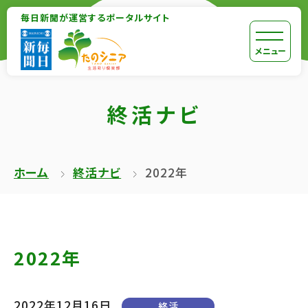
【こ
毎日新聞が運営するポータルサイト
【こ
こ
こ
【こ
[共
メニュー
ま
か
こ
通
で
ら
か
メ
で
終活ナビ
本
ら
ニ
共
文
共
ュ
通
が
通
ー
メ
ホーム
終活ナビ
2022年
は
メ
を
ニ
じ
ニ
ス
ュ
ま
ュ
キ
ー
り
ー
ッ
終
2022年
ま
で
プ
了
す】
す】
し
で
2022年12月16日
終活