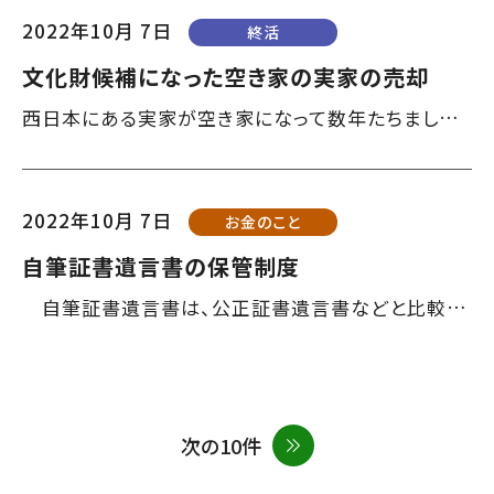
2022年10月 7日
終活
文化財候補になった空き家の実家の売却
西日本にある実家が空き家になって数年たちましたが、古民家で自治体指定の文化財の候補になっているため、何かと手入れが欠かせません。私も息子も使う予定がなく、できれば売却したいです。（70代、女性） 文化財の候補というのは、改正文化財保護法の地域計画で対象となっているという意味でしょうか。2019年に改正文化財保護法が施行され、自治体が保護すべき文化財やその区域を定めて国の認定を受けられるようになりました。自治体が...
2022年10月 7日
お金のこと
自筆証書遺言書の保管制度
自筆証書遺言書は、公正証書遺言書などと比較して手軽さやコストの面でメリットがあります。一方、紛失や改ざん、遺言書が相続人に発見されない、方式不備で無効になる恐れなどのデメリットがあります。そのデメリットを解消するために「法務局による保管制度」ができました。制度を利用した遺言書は家庭裁判所の検認が不要となる点もメリットになります。 遺言者は、自筆証書遺言書を作成した上で法務局に予約を取り、予約した日に遺言者本...
次の10件