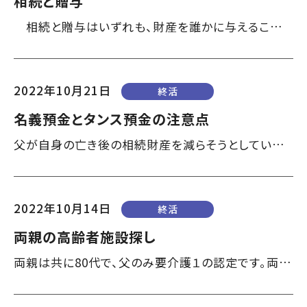
相続と贈与
相続と贈与はいずれも、財産を誰かに与えることを言います。最も大きな違いは、その「タイミング」で、相続は財産を与える人が亡くなった時に発生しますが、贈与は財産を与える人が存命中の任意のタイミングで行うことができます。タイミングを選ぶことができない相続に比べ、贈与は与える人ともらう人双方の望むタイミングで、何度でも実施することが可能です。 ただし、たとえ家族・親族間のやりとりであっても、相続や贈与で財産をもらっ...
2022年10月21日
終活
名義預金とタンス預金の注意点
父が自身の亡き後の相続財産を減らそうとしているのか親族名義の口座や貸金庫に現金を移しており、預金残高が激減しています。その不毛な行動を制しても理解してもらえず悩んでいます。（50代、男性） お父様は、銀行口座から現金を引き出しておけば相続税を回避できると考えているのですね。銀行口座から目的なく引き出されたお金については、亡くなる前数年間の入出金と送金履歴を調べた上で、相続財産に適正に算入します。なのでＡＴＭに通...
2022年10月14日
終活
両親の高齢者施設探し
両親は共に80代で、父のみ要介護１の認定です。両親のために高齢者施設を探し始めたのですが、ネットで検索するも数多くの施設があり途方に暮れています。施設探しのポイントについてアドバイスがほしい。（50代、女性） 余生を心穏やかに過ごせる住まい探し、昨今はさまざまな情報があふれている上、トラブルに関する報告も多く難しいですね。施設を検索する前に大きく三つの項目で条件の整理をしましょう。 一つ目は予算の...