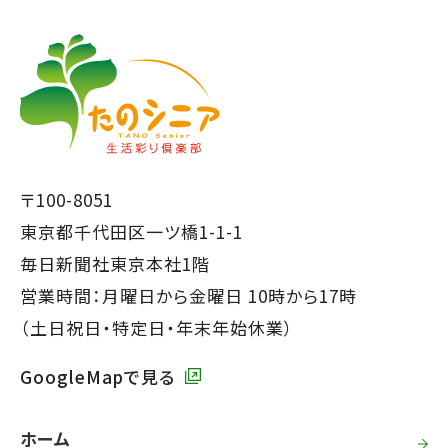
【こ
こ
こ
ま
か
で
ら
本
共
文
通
で
フ
〒100-8051
す】
ッ
東京都千代田区一ツ橋1-1-1
タ
毎日新聞社東京本社1階
ー
営業時間：月曜日から金曜日 10時から17時
で
（土日祝日・特定日・年末年始休業）
す】
GoogleMapで見る
ホーム