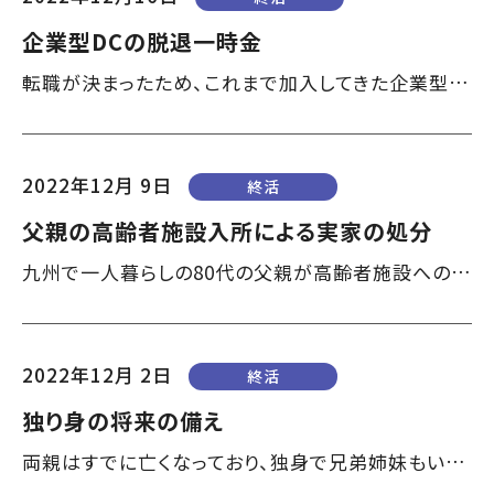
て
す】
企業型DCの脱退一時金
こ
転職が決まったため、これまで加入してきた企業型確定拠出年金（企業型ＤＣ）をいつまでにどうすればよいか教えてください。可能であれば、脱退して一時金を受け取りたいと考えています。（50代、女性） 転職を機に企業型確定拠出年金を脱退して一時金を受け取りたいと考える方が多いのですが、通算拠出期間５年以内または年金資産残高が25万円以下など脱退要件の全てを満たす必要があり、一時金を受け取るハードルは高いです。なお、年金資...
の
ま
ま
2022年12月 9日
本
終活
文
父親の高齢者施設入所による実家の処分
へ]
九州で一人暮らしの80代の父親が高齢者施設への入所を考えています。空き家になる実家を処分するために不動産業者に相談したところ、「更地にしないと売れない」の一点張りです。（50代、男性） 皆さんご存じのように不動産を更地にすると固定資産税が高くなってしまいますので、売り手はなるべく家屋を解体する前に買い手を見つけたいと考えます。買い手のほうも最近では合理的に考えるようになっており、家屋が多少築古でも手直しして住め...
2022年12月 2日
終活
独り身の将来の備え
両親はすでに亡くなっており、独身で兄弟姉妹もいません。地元にいとこがいますが、私と年齢も近いので長期的な側面では不安が拭えません。将来に向け、独り身としてのひと通りの備えをしておきたい。（50代、女性） 親が高齢者施設へ入所する際や亡くなった後の手続きをきっかけに自分自身の将来を案ずるケースが多いようで、特に50代の独身者の方から同様のお悩みが多く寄せられます。 備えとしては、死後の対策と生前の対...