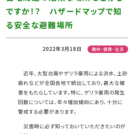
て
す】
ですか！？ ハザードマップで知
こ
の
る安全な避難場所
ま
ま
2022年3月18日
趣味・健康・生活
本
文
へ]
近年、大型台風やゲリラ豪雨による洪水、土砂
崩れなどが全国各地で続出しており、甚大な被
害をもたらしています。特に、ゲリラ豪雨の発生
回数については、年々増加傾向にあり、十分に
警戒する必要があります。
災害時に必ず知っておいていただきたいのが