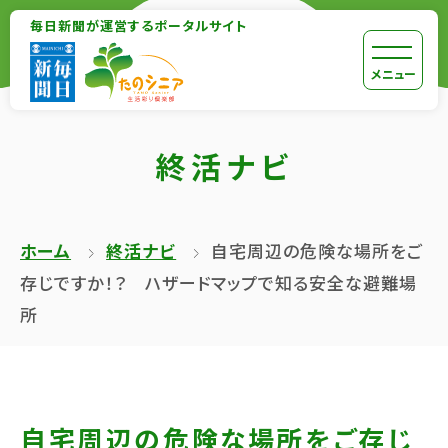
【こ
毎日新聞が運営するポータルサイト
【こ
こ
こ
【こ
[共
メニュー
ま
か
こ
通
で
ら
か
メ
で
終活ナビ
本
ら
ニ
共
文
共
ュ
通
が
通
ー
メ
ホーム
終活ナビ
自宅周辺の危険な場所をご
は
メ
を
ニ
存じですか！？ ハザードマップで知る安全な避難場
じ
ニ
ス
ュ
所
ま
ュ
キ
ー
り
ー
ッ
終
ま
で
プ
了
す】
す】
し
で
自宅周辺の危険な場所をご存じ