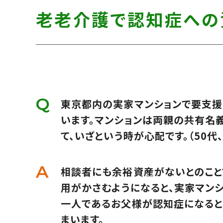
す】
し
す】
老老介護で認知症への
て
こ
の
ま
ま
本
東京都内の実家マンションで要支援
文
います。マンションは両親の共有名
へ]
て、いざという時が心配です。（50代
相談者にも余裕資産がないとのこと
用がかさむようになると、実家マン
一人であるお父様が認知症になると
まいます。