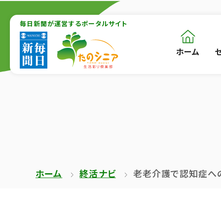
【こ
【こ
こ
毎日新聞が運営するポータルサイト
こ
ま
か
ホーム
【こ
[共
で
ら
こ
通
で
本
か
メ
共
文
ら
ニ
通
が
共
ュ
メ
は
通
ー
ニ
じ
メ
を
ュ
ま
ニ
ス
ー
ホーム
終活ナビ
老老介護で認知症へ
り
ュ
キ
終
ま
ー
ッ
了
す】
で
プ
で