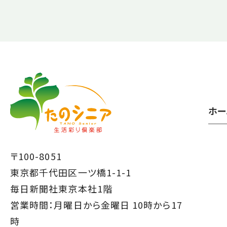
【こ
【こ
こ
こ
ま
か
で
ら
ホー
本
共
文
通
で
フ
〒100-8051
す】
ッ
東京都千代田区一ツ橋1-1-1
タ
毎日新聞社東京本社1階
ー
営業時間：月曜日から金曜日 10時から17
で
時