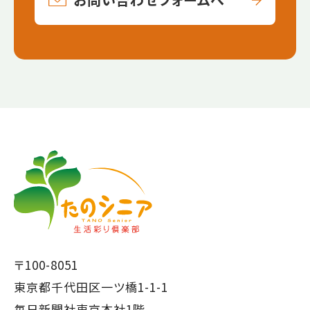
【こ
【こ
こ
こ
ま
か
で
ら
本
共
文
通
で
フ
〒100-8051
す】
ッ
東京都千代田区一ツ橋1-1-1
タ
毎日新聞社東京本社1階