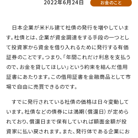
2022年6月24日
お金のこと
て
す】
こ
の
日本企業が米ドル建て社債の発行を増やしていま
ま
す。社債とは、企業が資金調達をする手段の一つとし
ま
て投資家から資金を借り入れるために発行する有価
本
証券のことです。つまり、「年間これだけ利息を支払う
文
ので、お金を貸してほしい」という約束を結んだ借用
へ]
証書にあたります。この借用証書を金融商品として市
場で自由に売買できるのです。
すでに発行されている社債の価格は日々変動して
います。社債などの債券には満期（償還日）が定めら
れており、償還日まで保有していれば額面金額が投
資家に払い戻されます。また、発行体である企業にお