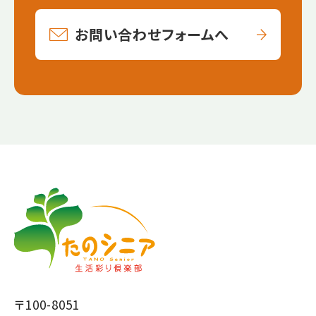
お問い合わせフォームへ
【こ
【こ
こ
こ
ま
か
で
ら
本
共
文
通
で
フ
〒100-8051
す】