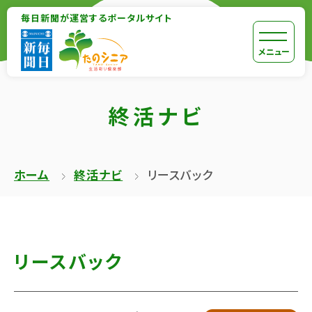
【こ
毎日新聞が運営するポータルサイト
【こ
こ
こ
【こ
[共
メニュー
ま
か
こ
通
で
ら
か
メ
で
終活ナビ
本
ら
ニ
共
文
共
ュ
通
が
通
ー
メ
ホーム
終活ナビ
リースバック
は
メ
を
ニ
じ
ニ
ス
ュ
ま
ュ
キ
ー
り
ー
ッ
終
リースバック
ま
で
プ
了
す】
す】
し
で