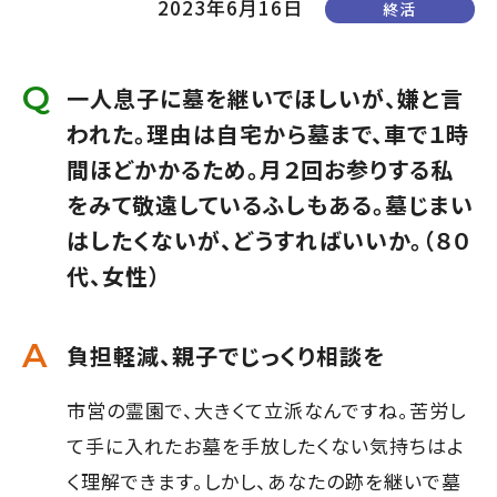
2023年6月16日
終活
て
す】
こ
の
一人息子に墓を継いでほしいが、嫌と言
ま
われた。理由は自宅から墓まで、車で１時
ま
間ほどかかるため。月２回お参りする私
本
をみて敬遠しているふしもある。墓じまい
文
はしたくないが、どうすればいいか。（８０
へ]
代、女性）
負担軽減、親子でじっくり相談を
市営の霊園で、大きくて立派なんですね。苦労し
て手に入れたお墓を手放したくない気持ちはよ
く理解できます。しかし、あなたの跡を継いで墓