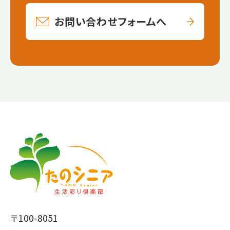
お問い合わせフォームへ
【こ
【こ
こ
こ
ま
か
で
ら
本
共
文
通
で
フ
〒100-8051
す】