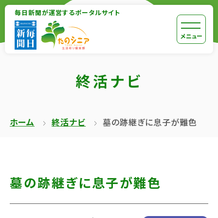
【こ
毎日新聞が運営するポータルサイト
【こ
こ
こ
【こ
[共
メニュー
ま
か
こ
通
で
ら
か
メ
で
終活ナビ
本
ら
ニ
共
文
共
ュ
通
が
通
ー
メ
ホーム
終活ナビ
墓の跡継ぎに息子が難色
は
メ
を
ニ
じ
ニ
ス
ュ
ま
ュ
キ
ー
り
ー
ッ
終
墓の跡継ぎに息子が難色
ま
で
プ
了
す】
す】
し
で