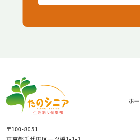
【こ
【こ
こ
こ
ま
か
で
ら
ホー
本
共
文
通
で
フ
〒100-8051
す】
ッ
東京都千代田区一ツ橋1-1-1