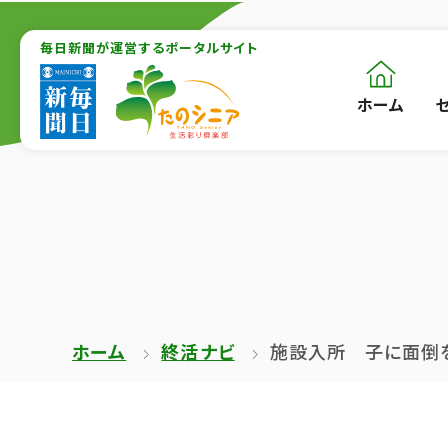
【こ
【こ
こ
毎日新聞が運営するポータルサイト
こ
ま
か
ホーム
【こ
[共
で
ら
こ
通
で
本
か
メ
共
文
ら
ニ
通
が
共
ュ
メ
は
通
ー
ニ
じ
メ
を
ュ
ま
ニ
ス
ー
ホーム
終活ナビ
施設入所 子に面倒
り
ュ
キ
終
ま
ー
ッ
了
す】
で
プ
で