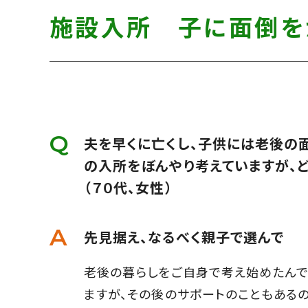
す】
し
す】
施設入所 子に面倒を
て
こ
の
ま
ま
本
夫を早くに亡くし、子供には老後の
文
の入所をぼんやり考えていますが、
へ]
（７０代、女性）
先見据え、なるべく親子で選んで
老後の暮らしをご自身で考え始めたんで
ますが、その後のサポートのこともある