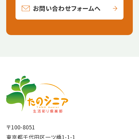
お問い合わせフォームへ
【こ
【こ
こ
こ
ま
か
で
ら
本
共
文
通
で
フ
〒100-8051
す】
ッ
東京都千代田区一ツ橋1-1-1