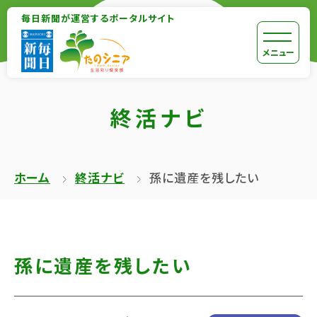
【こ
毎日新聞が運営するポータルサイト
【こ
こ
こ
【こ
[共
メニュー
ま
か
こ
通
で
ら
か
メ
で
終活ナビ
本
ら
ニ
共
文
共
ュ
通
が
通
ー
メ
ホーム
終活ナビ
孫に遺産を残したい
は
メ
を
ニ
じ
ニ
ス
ュ
ま
ュ
キ
ー
り
ー
ッ
終
孫に遺産を残したい
ま
で
プ
了
す】
す】
し
で