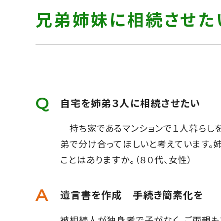
す】
し
す】
兄弟姉妹に相続させた
て
こ
の
ま
ま
本
自宅を姉弟３人に相続させたい
文
持ち家であるマンションで１人暮らしを
へ]
弟で分け合ってほしいと考えています。
ことはありますか。（８０代、女性）
遺言書を作成 手続き簡素化を
被相続人が独身者で子がなく、ご両親