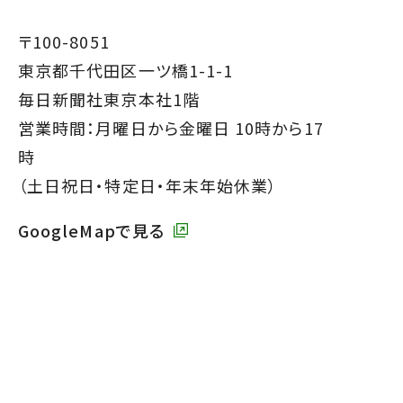
通
で
フ
〒100-8051
す】
ッ
東京都千代田区一ツ橋1-1-1
タ
毎日新聞社東京本社1階
ー
営業時間：月曜日から金曜日 10時から17
で
時
す】
（土日祝日・特定日・年末年始休業）
GoogleMapで見る