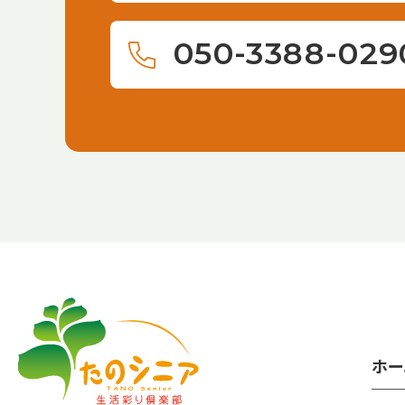
050-3388-029
【こ
【こ
こ
こ
ま
か
で
ら
ホー
本
共
文