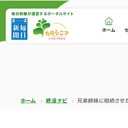
【こ
【こ
こ
毎日新聞が運営するポータルサイト
こ
ま
か
ホーム
【こ
[共
で
ら
こ
通
で
本
か
メ
共
文
ら
ニ
通
が
共
ュ
メ
は
通
ー
ニ
じ
メ
を
ュ
ま
ニ
ス
ー
ホーム
終活ナビ
兄弟姉妹に相続させ
り
ュ
キ
終
ま
ー
ッ
了
す】
で
プ
で