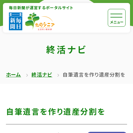
【こ
毎日新聞が運営するポータルサイト
【こ
こ
こ
【こ
[共
メニュー
ま
か
こ
通
で
ら
か
メ
で
終活ナビ
本
ら
ニ
共
文
共
ュ
通
が
通
ー
メ
ホーム
終活ナビ
自筆遺言を作り遺産分割を
は
メ
を
ニ
じ
ニ
ス
ュ
ま
ュ
キ
ー
り
ー
ッ
終
自筆遺言を作り遺産分割を
ま
で
プ
了
す】
す】
し
で