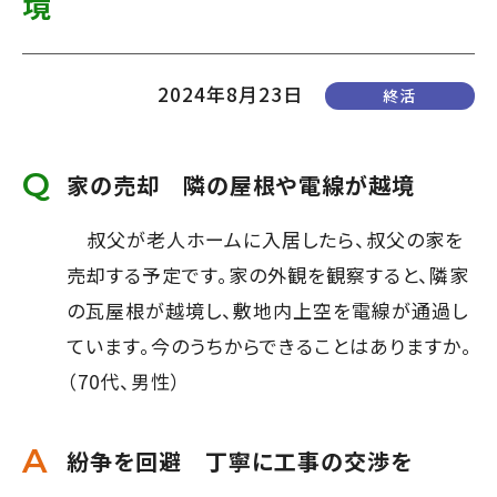
境
て
す】
こ
の
2024年8月23日
終活
ま
ま
家の売却 隣の屋根や電線が越境
本
文
叔父が老人ホームに入居したら、叔父の家を
へ]
売却する予定です。家の外観を観察すると、隣家
の瓦屋根が越境し、敷地内上空を電線が通過し
ています。今のうちからできることはありますか。
（70代、男性）
紛争を回避 丁寧に工事の交渉を