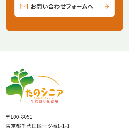
お問い合わせフォームへ
【こ
【こ
こ
こ
ま
か
で
ら
本
共
文
通
で
フ
〒100-8051
す】
ッ
東京都千代田区一ツ橋1-1-1