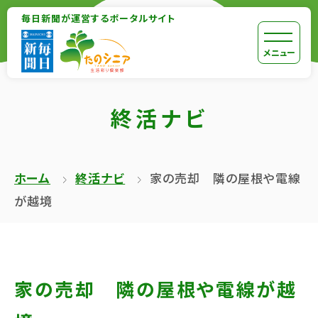
【こ
毎日新聞が運営するポータルサイト
【こ
こ
こ
【こ
[共
メニュー
ま
か
こ
通
で
ら
か
メ
で
終活ナビ
本
ら
ニ
共
文
共
ュ
通
が
通
ー
メ
ホーム
終活ナビ
家の売却 隣の屋根や電線
は
メ
を
ニ
が越境
じ
ニ
ス
ュ
ま
ュ
キ
ー
り
ー
ッ
終
ま
で
プ
了
家の売却 隣の屋根や電線が越
す】
す】
し
で