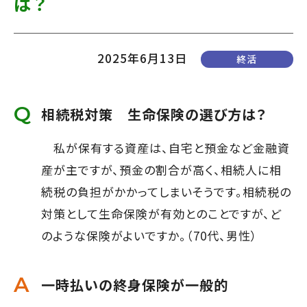
は？
て
す】
こ
の
2025年6月13日
終活
ま
ま
相続税対策 生命保険の選び方は？
本
文
私が保有する資産は、自宅と預金など金融資
へ]
産が主ですが、預金の割合が高く、相続人に相
続税の負担がかかってしまいそうです。相続税の
対策として生命保険が有効とのことですが、ど
のような保険がよいですか。（70代、男性）
一時払いの終身保険が一般的