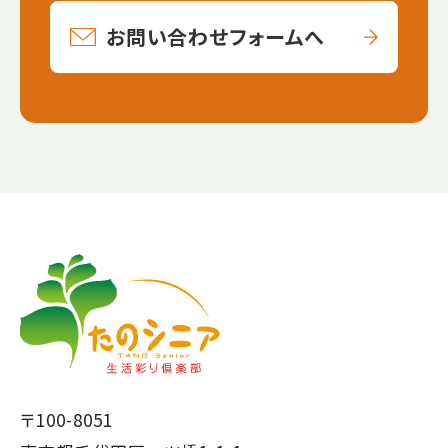
お問い合わせフォームへ
【こ
【こ
こ
こ
ま
か
で
ら
本
共
文
通
で
フ
〒100-8051
す】