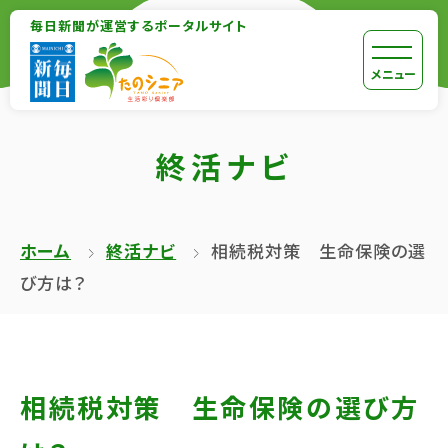
【こ
毎日新聞が運営するポータルサイト
【こ
こ
こ
【こ
[共
メニュー
ま
か
こ
通
で
ら
か
メ
で
終活ナビ
本
ら
ニ
共
文
共
ュ
通
が
通
ー
メ
ホーム
終活ナビ
相続税対策 生命保険の選
は
メ
を
ニ
び方は？
じ
ニ
ス
ュ
ま
ュ
キ
ー
り
ー
ッ
終
ま
で
プ
了
相続税対策 生命保険の選び方
す】
す】
し
で