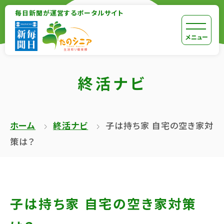
【こ
毎日新聞が運営するポータルサイト
【こ
こ
こ
【こ
[共
メニュー
ま
か
こ
通
で
ら
か
メ
で
終活ナビ
本
ら
ニ
共
文
共
ュ
通
が
通
ー
メ
ホーム
終活ナビ
子は持ち家 自宅の空き家対
は
メ
を
ニ
策は？
じ
ニ
ス
ュ
ま
ュ
キ
ー
り
ー
ッ
終
ま
で
プ
了
子は持ち家 自宅の空き家対策
す】
す】
し
で