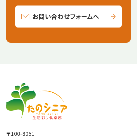
お問い合わせフォームへ
【こ
【こ
こ
こ
ま
か
で
ら
本
共
文
通
で
フ
〒100-8051