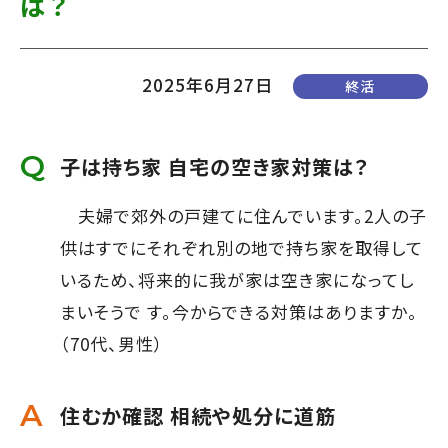
は？
て
す】
こ
の
2025年6月27日
終活
ま
ま
子は持ち家 自宅の空き家対策は？
本
文
夫婦で郊外の戸建てに住んでいます。2人の子
へ]
供はすでにそれぞれ別の地で持ち家を取得して
いるため、将来的に我が家は空き家になってし
まいそうで す。今からできる対策はありますか。
（70代、男性）
住むか確認 相続や処分に道筋