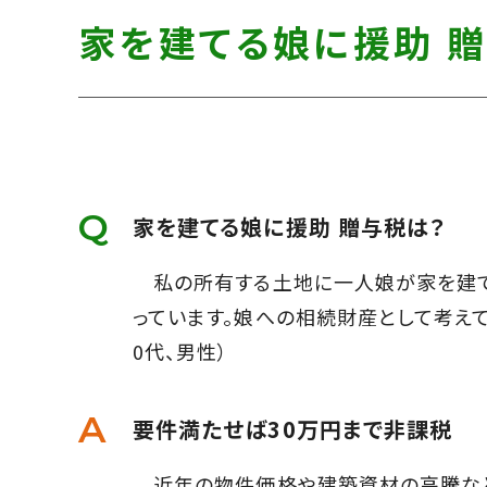
す】
し
す】
家を建てる娘に援助 
て
こ
の
ま
ま
本
家を建てる娘に援助 贈与税は？
文
私の所有する土地に一人娘が家を建て
へ]
っています。娘への相続財産として考え
0代、男性）
要件満たせば30万円まで非課税
近年の物件価格や建築資材の高騰など