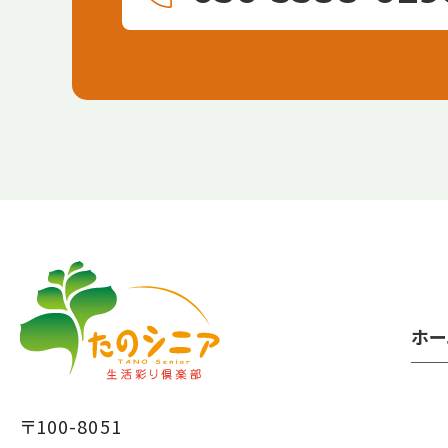
【こ
【こ
こ
こ
ま
か
で
ら
ホー
本
共
文
通
で
フ
〒100-8051
す】