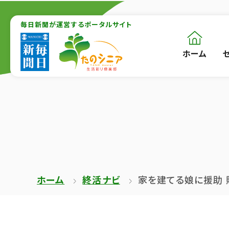
【こ
【こ
こ
毎日新聞が運営するポータルサイト
こ
ま
か
ホーム
【こ
[共
で
ら
こ
通
で
本
か
メ
共
文
ら
ニ
通
が
共
ュ
メ
は
通
ー
ニ
じ
メ
を
ュ
ま
ニ
ス
ー
ホーム
終活ナビ
家を建てる娘に援助 
り
ュ
キ
終
ま
ー
ッ
了
す】
で
プ
で